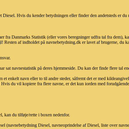
 Diesel. Hvis du kender betydningen eller finder den andetsteds er du 
er fra Danmarks Statistik (eller vores beregninger udfra tal fra dem),
l! Resten af indholdet på navnebetydning.dk er lavet af brugerne, du kan
ansvar.
ar sat navnestatistik på deres hjemmeside. Du kan der finde flere tal end
et enkelt navn eller to til andre steder, såfremt det er med kildeangiv
vis du vil kopiere fra flere navne, er det kun iorden med forudgående sk
 kan du tilføje/rette i boxen nedenfor.
esel (navnebetydning Diesel, navneoprindelse af Diesel, liste over nav