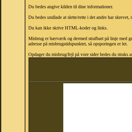
Du bedes angive kilden til dine informationer.
Du bedes undlade at slette/rette i det andre har skrevet, 
Du kan ikke skrive HTML-koder og links.
Misbrug er hærværk og dermed strafbart på linje med gr
adresse på misbrugstidspunktet, så opsporingen er let.
Opdager du misbrug/fejl på vore sider bedes du straks a