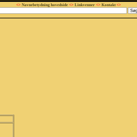
<>
Navnebetydning hovedside
<>
Linkvenner
<>
Kontakt
<>