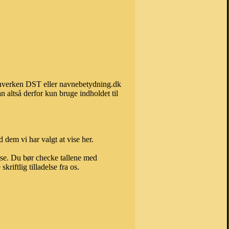
an hverken DST eller navnebetydning.dk
 altså derfor kun bruge indholdet til
 dem vi har valgt at vise her.
else. Du bør checke tallene med
riftlig tilladelse fra os.