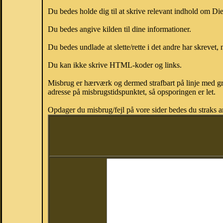
Du bedes holde dig til at skrive relevant indhold om Di
Du bedes angive kilden til dine informationer.
Du bedes undlade at slette/rette i det andre har skrevet, 
Du kan ikke skrive HTML-koder og links.
Misbrug er hærværk og dermed strafbart på linje med gr
adresse på misbrugstidspunktet, så opsporingen er let.
Opdager du misbrug/fejl på vore sider bedes du straks a