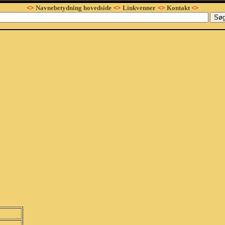
<>
Navnebetydning hovedside
<>
Linkvenner
<>
Kontakt
<>