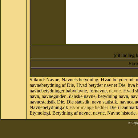
(dit indlæg 
Skri
Stikord: Navne, Navnets betydning, Hvad betyder mit n
navnebetydning af Die, Hvad betyder navnet Die, hva b
navnebetydninger babynavne, fornavne,
navne
. Hvad s
navn, navneguiden, danske navne, betydning navn, navn
navnestatistik Die, Die statistik, navn statistik, navne
Navnebetydning.dk
Hvor mange hedder
Die i Danmark?
Etymologi. Betydning af navne. navne. Navne historie.
© Copy