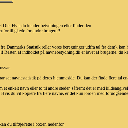
t Die. Hvis du kender betydningen eller finder den
nfor til glæde for andre brugere!!
 fra Danmarks Statistik (eller vores beregninger udfra tal fra dem), k
l! Resten af indholdet på navnebetydning.dk er lavet af brugerne, du kan
ansvar.
ar sat navnestatistik på deres hjemmeside. Du kan der finde flere tal end
et enkelt navn eller to til andre steder, såfremt det er med kildeangiv
vis du vil kopiere fra flere navne, er det kun iorden med forudgående sk
n du tilføje/rette i boxen nedenfor.