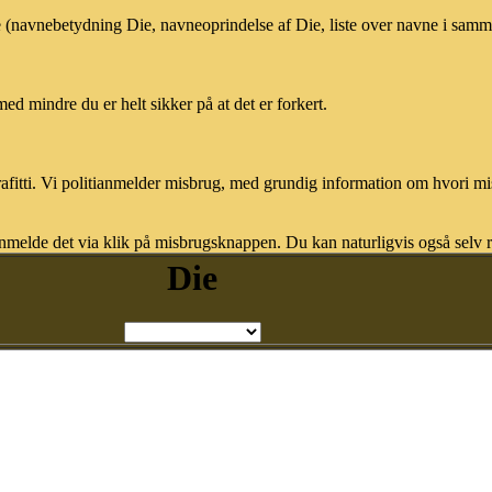
e (navnebetydning Die, navneoprindelse af Die, liste over navne i samm
med mindre du er helt sikker på at det er forkert.
afitti. Vi politianmelder misbrug, med grundig information om hvori m
nmelde det via klik på misbrugsknappen. Du kan naturligvis også selv re
Die