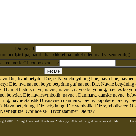
Din email
kommer først på, når du har klikket på linket i den mail vi sender dig)
v "menneske" i textboksen ==>
avn Die, hvad betyder Die, e, Navnebetydning Die, navn Die, navneopr
etyr Die, hva navnet betyr, betydning af navnet Die, Navne betydning 
kal barnet hedde, navn, navne, navnet, navne betydning, navnes betydn
et betyder, Die navnesymbolik, navne i Danmark, danske navne, baby 
ændring, navne statistik Die,navne i danmark, navne, populære navne, nav
 Navn betydning. Die betydning. Die symbolik. Die symboliserer. Op
 Navneguide. Oprindelse - Hvor stammer Die fra?
right 2007-
. All rights reserved. Donationer: Mobilepay: 29850 (den er god nok selvom det ikke er et telefon