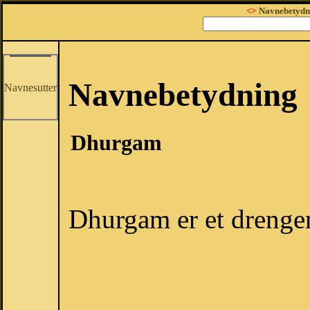
<>
Navnebetydn
Navnebetydning
Navnesutter
Dhurgam
Dhurgam er et drenge