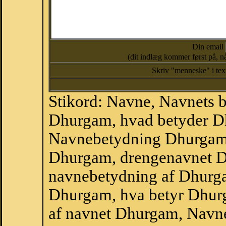
Din email
(dit indlæg kommer først på, nå
Skriv "menneske" i te
Stikord: Navne, Navnets 
Dhurgam, hvad betyder D
Navnebetydning Dhurgam,
Dhurgam, drengenavnet 
navnebetydning af Dhurg
Dhurgam, hva betyr Dhurg
af navnet Dhurgam, Navn