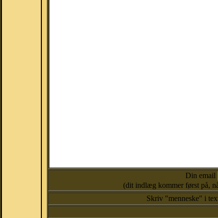
Din email
(dit indlæg kommer først på, nå
Skriv "menneske" i te