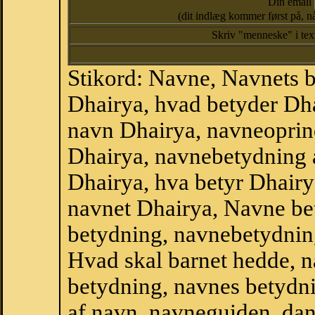
Din email
(dit indlæg kommer først på, nå
Skriv "menneske" i te
Stikord: Navne, Navnets 
Dhairya, hvad betyder Dh
navn Dhairya, navneoprind
Dhairya, navnebetydning 
Dhairya, hva betyr Dhairy
navnet Dhairya, Navne be
betydning, navnebetydnin
Hvad skal barnet hedde, n
betydning, navnes betydni
af navn, navneguiden, da