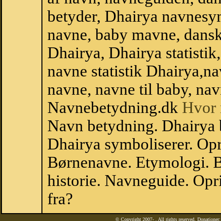
betyder, Dhairya navnesy
navne, baby mavne, dansk n
Dhairya, Dhairya statistik
navne statistik Dhairya,n
navne, navne til baby, nav
Navnebetydning.dk
Hvor 
Navn betydning. Dhairya 
Dhairya symboliserer. Op
Børnenavne. Etymologi. B
historie. Navneguide. Op
fra?
© Copyright 2007-
. All rights reserved. Donatione