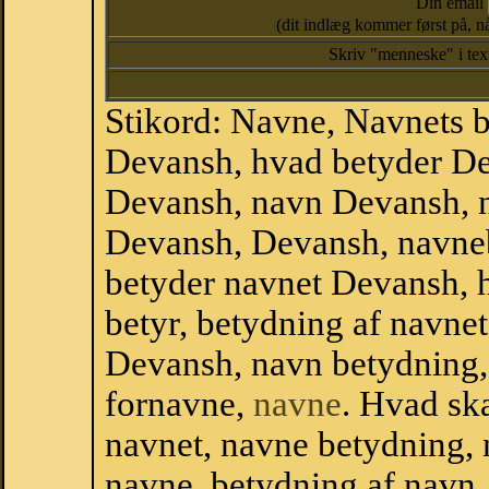
Din email
(dit indlæg kommer først på, nå
Skriv "menneske" i te
Stikord: Navne, Navnets 
Devansh, hvad betyder D
Devansh, navn Devansh, n
Devansh, Devansh, navne
betyder navnet Devansh, 
betyr, betydning af navne
Devansh, navn betydning
fornavne,
navne
. Hvad sk
navnet, navne betydning, 
navne, betydning af navn