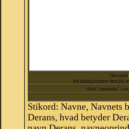
Din email
(dit indlæg kommer først på, nå
Skriv "menneske" i te
Stikord: Navne, Navnets 
Derans, hvad betyder Der
navn Derans, navneoprinde