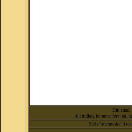
Din email
(dit indlæg kommer først på, nå
Skriv "menneske" i te