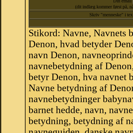
Din email
(dit indlæg kommer først på, nå
Skriv "menneske" i te
Stikord: Navne, Navnets 
Denon, hvad betyder Den
navn Denon, navneoprind
navnebetydning af Denon
betyr Denon, hva navnet b
Navne betydning af Denon
navnebetydninger babyna
barnet hedde, navn, navne
betydning, betydning af n
navneguiden, danske navn