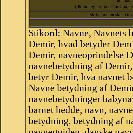
Din email
(dit indlæg kommer først på, nå
Skriv "menneske" i te
Stikord: Navne, Navnets 
Demir, hvad betyder Demi
Demir, navneoprindelse D
navnebetydning af Demir,
betyr Demir, hva navnet b
Navne betydning af Demir
navnebetydninger babyna
barnet hedde, navn, navne
betydning, betydning af n
navneguiden, danske navn