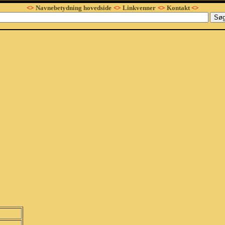
<>
Navnebetydning hovedside
<>
Linkvenner
<>
Kontakt
<>