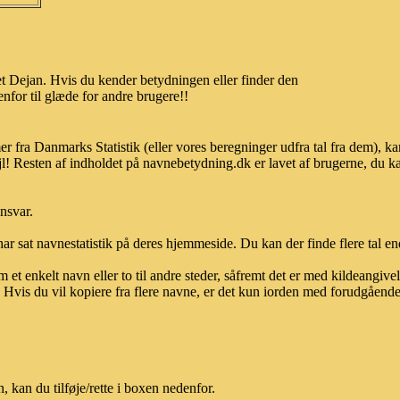
t Dejan. Hvis du kender betydningen eller finder den
nfor til glæde for andre brugere!!
er fra Danmarks Statistik (eller vores beregninger udfra tal fra dem),
l! Resten af indholdet på navnebetydning.dk er lavet af brugerne, du kan
ansvar.
ar sat navnestatistik på deres hjemmeside. Du kan der finde flere tal end
et enkelt navn eller to til andre steder, såfremt det er med kildeangiv
vis du vil kopiere fra flere navne, er det kun iorden med forudgående sk
kan du tilføje/rette i boxen nedenfor.