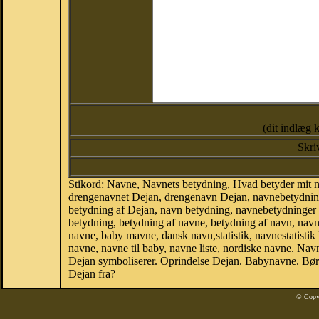
(dit indlæg 
Skri
Stikord: Navne, Navnets betydning, Hvad betyder mit 
drengenavnet Dejan, drengenavn Dejan, navnebetydning
betydning af Dejan, navn betydning, navnebetydninger
betydning, betydning af navne, betydning af navn, na
navne, baby mavne, dansk navn,statistik, navnestatistik
navne, navne til baby, navne liste, nordiske navne. N
Dejan symboliserer. Oprindelse Dejan. Babynavne. Bør
Dejan fra?
© Copy