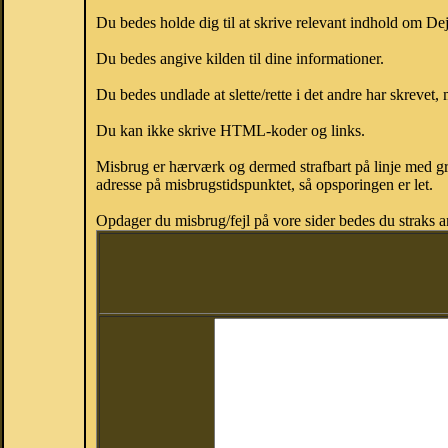
Du bedes holde dig til at skrive relevant indhold om D
Du bedes angive kilden til dine informationer.
Du bedes undlade at slette/rette i det andre har skrevet, 
Du kan ikke skrive HTML-koder og links.
Misbrug er hærværk og dermed strafbart på linje med gr
adresse på misbrugstidspunktet, så opsporingen er let.
Opdager du misbrug/fejl på vore sider bedes du straks a