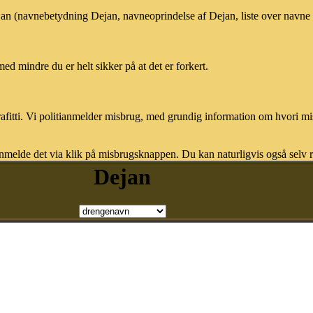
ejan (navnebetydning Dejan, navneoprindelse af Dejan, liste over navne
med mindre du er helt sikker på at det er forkert.
afitti. Vi politianmelder misbrug, med grundig information om hvori m
nmelde det via klik på misbrugsknappen. Du kan naturligvis også selv re
Dejan