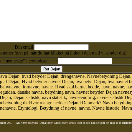
Din email
kommer først på, når du har klikket på linket i den mail vi sender dig)
v "menneske" i textboksen ==>
navn Dejan, hvad betyder Dejan, drengenavne, Navnebetydning Dejan,
 af Dejan, Hvad betyder navnet Dejan, hva betyr Dejan, hva navnet be
 babynavne, fornavne,
navne
. Hvad skal barnet hedde, navn, navne, na
vneguiden, danske navne, betydning navn, navnet betyder, Dejan navne
 Dejan, Dejan statistik, navn statistik, navneændring, navne statistik 
avnebetydning.dk
Hvor mange hedder
Dejan i Danmark? Navn betydning.
nenavne. Etymologi. Betydning af navne. navne. Navne historie. Nav
right 2007-
. All rights reserved. Donationer: Mobilepay: 29850 (den er god nok selvom det ikke er et telefon