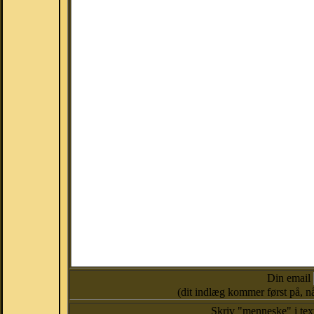
Din email
(dit indlæg kommer først på, nå
Skriv "menneske" i te