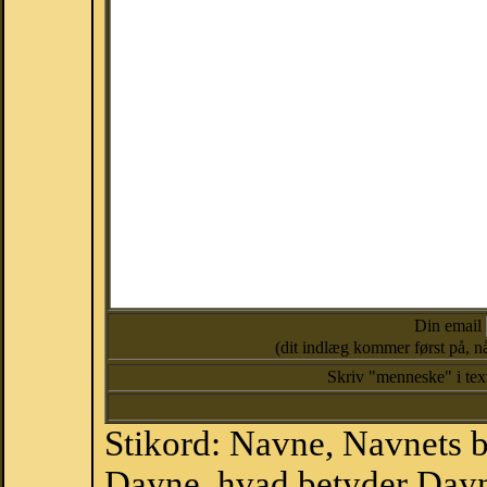
Din email
(dit indlæg kommer først på, nå
Skriv "menneske" i te
Stikord: Navne, Navnets 
Dayne, hvad betyder Day