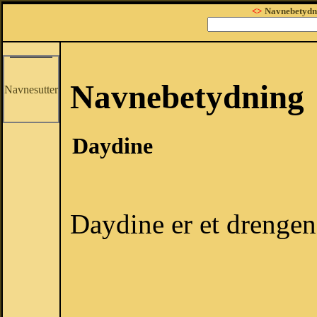
<>
Navnebetydn
Navnebetydning
Navnesutter
Daydine
Daydine er et drengen