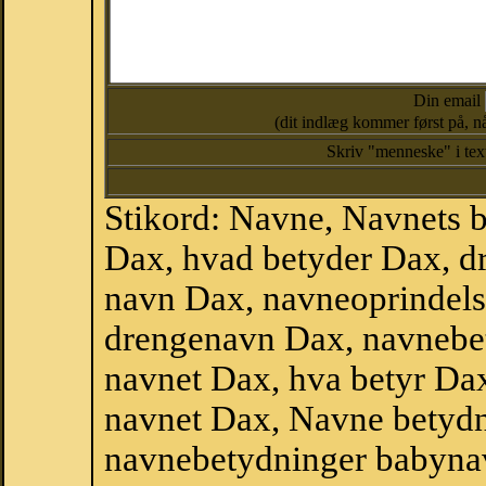
Din email
(dit indlæg kommer først på, nå
Skriv "menneske" i te
Stikord: Navne, Navnets 
Dax, hvad betyder Dax, 
navn Dax, navneoprindels
drengenavn Dax, navnebe
navnet Dax, hva betyr Dax
navnet Dax, Navne betydn
navnebetydninger babyna