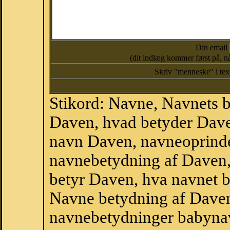
Din email
(dit indlæg kommer først på, nå
Skriv "menneske" i te
Stikord: Navne, Navnets 
Daven, hvad betyder Dav
navn Daven, navneoprinde
navnebetydning af Daven,
betyr Daven, hva navnet b
Navne betydning af Daven
navnebetydninger babyna