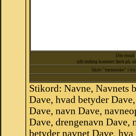
Din email
(dit indlæg kommer først på, nå
Skriv "menneske" i te
Stikord: Navne, Navnets 
Dave, hvad betyder Dave
Dave, navn Dave, navneop
Dave, drengenavn Dave, 
betyder navnet Dave, hva 