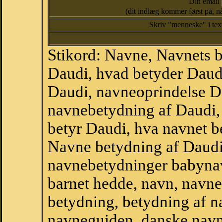
Din email
(dit indlæg kommer først på, nå
Skriv "menneske" i te
Stikord: Navne, Navnets 
Daudi, hvad betyder Daud
Daudi, navneoprindelse Da
navnebetydning af Daudi,
betyr Daudi, hva navnet b
Navne betydning af Daudi
navnebetydninger babyna
barnet hedde, navn, navne
betydning, betydning af n
navneguiden, danske navn