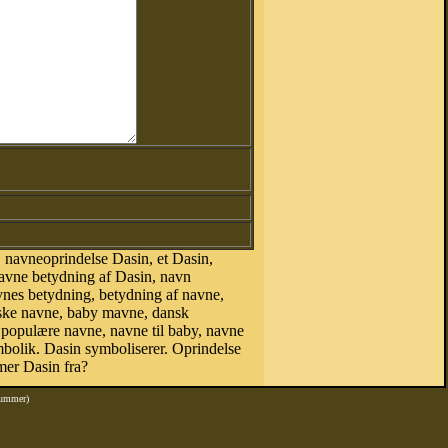
 navneoprindelse Dasin, et Dasin,
Navne betydning af Dasin, navn
vnes betydning, betydning af navne,
nske navne, baby mavne, dansk
e, populære navne, navne til baby, navne
olik. Dasin symboliserer. Oprindelse
mer Dasin fra?
nummer)