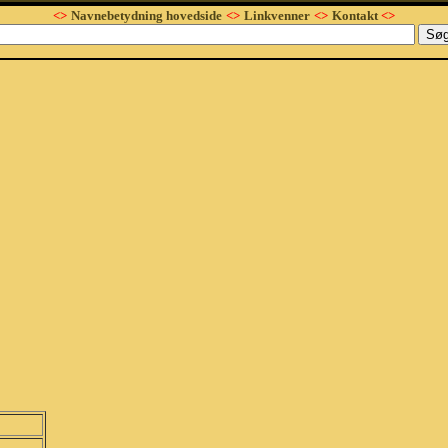
<>
Navnebetydning hovedside
<>
Linkvenner
<>
Kontakt
<>