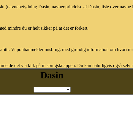
asin (navnebetydning Dasin, navneoprindelse af Dasin, liste over navne
med mindre du er helt sikker på at det er forkert.
afitti. Vi politianmelder misbrug, med grundig information om hvori m
nmelde det via klik på misbrugsknappen. Du kan naturligvis også selv re
Dasin