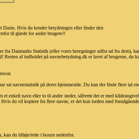
t Dasin. Hvis du kender betydningen eller finder den
nfor til glæde for andre brugere!!
er fra Danmarks Statistik (eller vores beregninger udfra tal fra dem),
l! Resten af indholdet på navnebetydning.dk er lavet af brugerne, du kan
ansvar.
ar sat navnestatistik på deres hjemmeside. Du kan der finde flere tal end
et enkelt navn eller to til andre steder, såfremt det er med kildeangiv
vis du vil kopiere fra flere navne, er det kun iorden med forudgående sk
kan du tilføje/rette i boxen nedenfor.