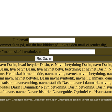
Din email
kommer først på, når du har klikket på linket i den mail vi sender dig)
v "menneske" i textboksen ==>
avn Dasin, hvad betyder Dasin, e, Navnebetydning Dasin, navn Dasin,
asin, hva betyr Dasin, hva navnet betyr, betydning af navnet Dasin, 
ne
. Hvad skal barnet hedde, navn, navne, navnet, navne betydning, na
ing navn, navnet betyder, Dasin navnesymbolik, navne i Danmark, da
avn statistik, navneændring, navne statistik Dasin,navne i danmark, navn
hedder
Dasin i Danmark? Navn betydning. Dasin betydning. Dasin symb
f navne. navne. Navne historie. Navneguide. Oprindelse - Hvor stam
right 2007-
. All rights reserved. Donationer: Mobilepay: 29850 (den er god nok selvom det ikke er et telefon