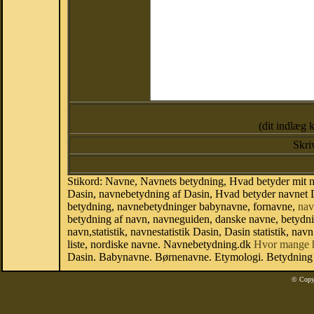
(dit indlæg 
Skri
Stikord: Navne, Navnets betydning, Hvad betyder mit n
Dasin, navnebetydning af Dasin, Hvad betyder navnet D
betydning, navnebetydninger babynavne, fornavne,
nav
betydning af navn, navneguiden, danske navne, betydn
navn,statistik, navnestatistik Dasin, Dasin statistik, n
liste, nordiske navne. Navnebetydning.dk
Hvor mange 
Dasin. Babynavne. Børnenavne. Etymologi. Betydning a
© Copy