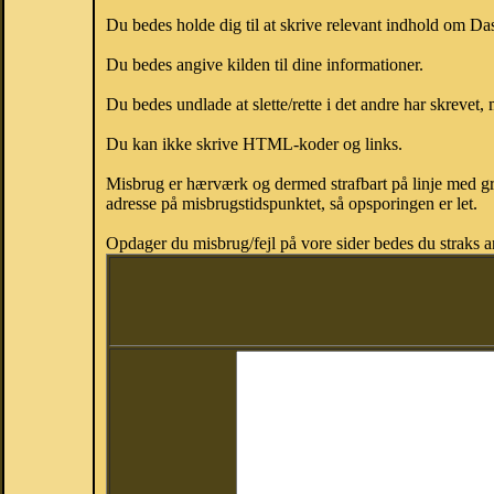
Du bedes holde dig til at skrive relevant indhold om D
Du bedes angive kilden til dine informationer.
Du bedes undlade at slette/rette i det andre har skrevet, 
Du kan ikke skrive HTML-koder og links.
Misbrug er hærværk og dermed strafbart på linje med gr
adresse på misbrugstidspunktet, så opsporingen er let.
Opdager du misbrug/fejl på vore sider bedes du straks a