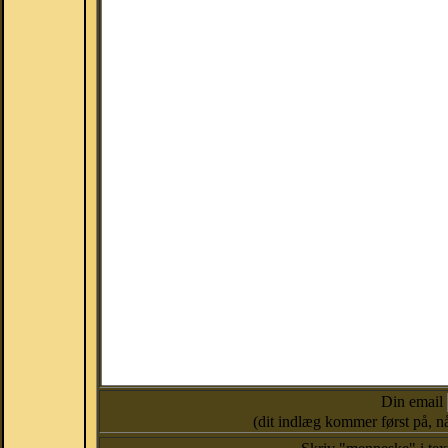
Din email
(dit indlæg kommer først på, nå