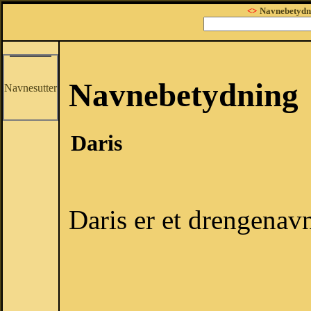
<>
Navnebetydn
Navnebetydning
Navnesutter
Daris
Daris er et drengenav