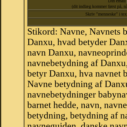
Din email
(dit indlæg kommer først på, nå
Skriv "menneske" i te
Stikord: Navne, Navnets 
Danxu, hvad betyder Dan
navn Danxu, navneoprind
navnebetydning af Danxu
betyr Danxu, hva navnet b
Navne betydning af Danxu
navnebetydninger babyna
barnet hedde, navn, navne
betydning, betydning af n
navneguiden, danske navn