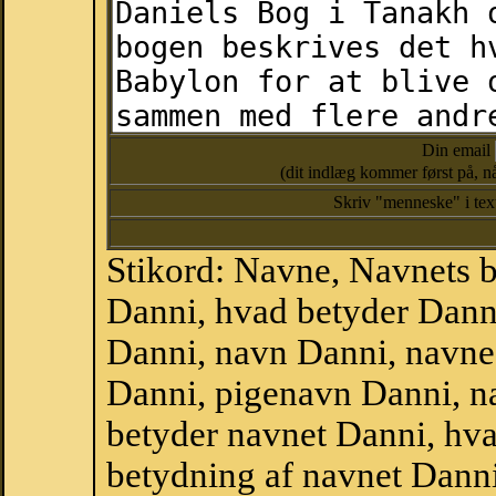
Din email
(dit indlæg kommer først på, nå
Skriv "menneske" i te
Stikord: Navne, Navnets 
Danni, hvad betyder Dann
Danni, navn Danni, navne
Danni, pigenavn Danni, n
betyder navnet Danni, hva
betydning af navnet Dann