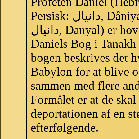
Profeten Daniel (Hebraisk: דָּנִיֵּאל,
Persisk: دانيال, Dâniyal eller Danial; Arabisk:
دانيال, Danyal) er hovedpersonen og forfatteren af
Daniels Bog i Tanakh
bogen beskrives det h
Babylon for at blive o
sammen med flere and
Formålet er at de skal
deportationen af en st
efterfølgende.