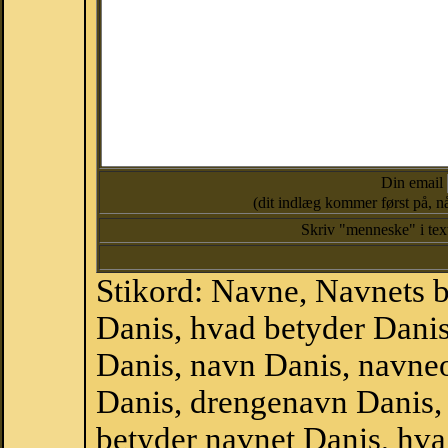
Din email
(dit indlæg kommer først på, nå
Skriv "menneske" i te
Stikord: Navne, Navnets 
Danis, hvad betyder Dani
Danis, navn Danis, navne
Danis, drengenavn Danis,
betyder navnet Danis, hva