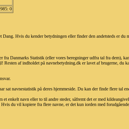
1985: 0
 Dang. Hvis du kender betydningen eller finder den andetsteds er du m
r fra Danmarks Statistik (eller vores beregninger udfra tal fra dem), 
l! Resten af indholdet på navnebetydning.dk er lavet af brugerne, du kan
ansvar.
ar sat navnestatistik på deres hjemmeside. Du kan der finde flere tal end
et enkelt navn eller to til andre steder, såfremt det er med kildeangiv
vis du vil kopiere fra flere navne, er det kun iorden med forudgående sk