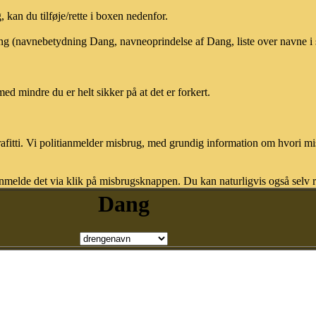
kan du tilføje/rette i boxen nedenfor.
Dang (navnebetydning Dang, navneoprindelse af Dang, liste over navne 
med mindre du er helt sikker på at det er forkert.
afitti. Vi politianmelder misbrug, med grundig information om hvori m
nmelde det via klik på misbrugsknappen. Du kan naturligvis også selv re
Dang