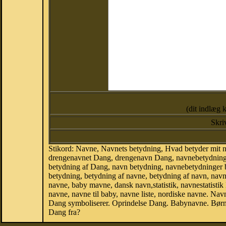
(dit indlæg 
Skri
Stikord: Navne, Navnets betydning, Hvad betyder mit
drengenavnet Dang, drengenavn Dang, navnebetydning 
betydning af Dang, navn betydning, navnebetydninger
betydning, betydning af navne, betydning af navn, na
navne, baby mavne, dansk navn,statistik, navnestatistik
navne, navne til baby, navne liste, nordiske navne. N
Dang symboliserer. Oprindelse Dang. Babynavne. Børn
Dang fra?