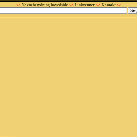
<>
Navnebetydning hovedside
<>
Linkvenner
<>
Kontakt
<>