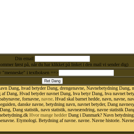
Din email
kommer først på, når du har klikket på linket i den mail vi sender dig)
v "menneske" i textboksen ==>
 navn Dang, hvad betyder Dang, drengenavne, Navnebetydning Dang, 
af Dang, Hvad betyder navnet Dang, hva betyr Dang, hva navnet bety
 babynavne, fornavne,
navne
. Hvad skal barnet hedde, navn, navne, na
vneguiden, danske navne, betydning navn, navnet betyder, Dang navne
 Dang, Dang statistik, navn statistik, navneændring, navne statistik D
avnebetydning.dk
Hvor mange hedder
Dang i Danmark? Navn betydning.
enavne. Etymologi. Betydning af navne. navne. Navne historie. Navne