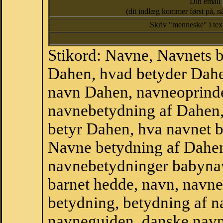
Din email
(dit indlæg kommer først på, nå
Skriv "menneske" i te
Stikord: Navne, Navnets 
Dahen, hvad betyder Dah
navn Dahen, navneoprinde
navnebetydning af Dahen,
betyr Dahen, hva navnet b
Navne betydning af Dahen
navnebetydninger babyna
barnet hedde, navn, navne
betydning, betydning af n
navneguiden, danske navn