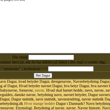
Din email
kommer først på, når du har klikket på linket i den mail vi sender dig)
v "menneske" i textboksen ==>
 navn Dagur, hvad betyder Dagur, drengenavne, Navnebetydning Dagur,
 af Dagur, Hvad betyder navnet Dagur, hva betyr Dagur, hva navnet b
 babynavne, fornavne,
navne
. Hvad skal barnet hedde, navn, navne, na
vneguiden, danske navne, betydning navn, navnet betyder, Dagur navne
 Dagur, Dagur statistik, navn statistik, navneændring, navne statistik 
avnebetydning.dk
Hvor mange hedder
Dagur i Danmark? Navn betydning
nenavne. Etymologi. Betydning af navne. navne. Navne historie. Nav