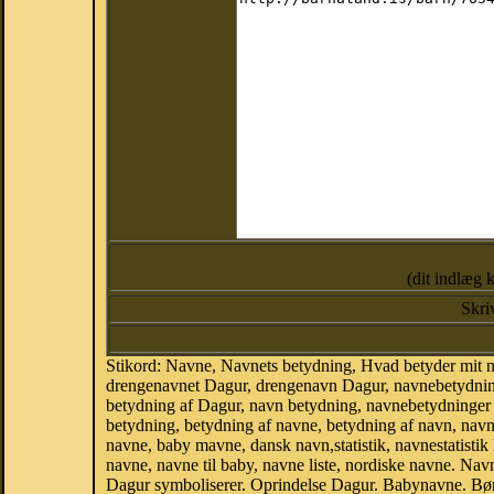
(dit indlæg 
Skri
Stikord: Navne, Navnets betydning, Hvad betyder mit
drengenavnet Dagur, drengenavn Dagur, navnebetydning
betydning af Dagur, navn betydning, navnebetydninger
betydning, betydning af navne, betydning af navn, na
navne, baby mavne, dansk navn,statistik, navnestatistik
navne, navne til baby, navne liste, nordiske navne. N
Dagur symboliserer. Oprindelse Dagur. Babynavne. Bør