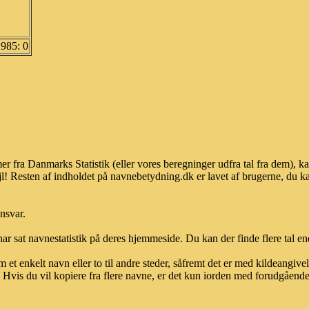
1985: 0
er fra Danmarks Statistik (eller vores beregninger udfra tal fra dem),
l! Resten af indholdet på navnebetydning.dk er lavet af brugerne, du kan
ansvar.
ar sat navnestatistik på deres hjemmeside. Du kan der finde flere tal end
et enkelt navn eller to til andre steder, såfremt det er med kildeangiv
vis du vil kopiere fra flere navne, er det kun iorden med forudgående sk