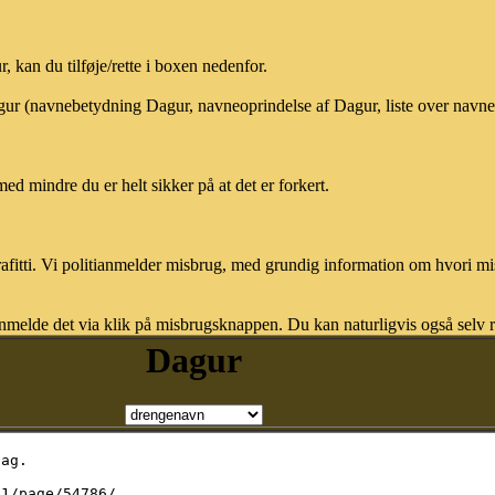
kan du tilføje/rette i boxen nedenfor.
agur (navnebetydning Dagur, navneoprindelse af Dagur, liste over navn
med mindre du er helt sikker på at det er forkert.
afitti. Vi politianmelder misbrug, med grundig information om hvori m
nmelde det via klik på misbrugsknappen. Du kan naturligvis også selv re
Dagur