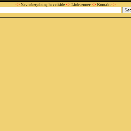
<>
Navnebetydning hovedside
<>
Linkvenner
<>
Kontakt
<>