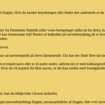
 Dagim. Hvis du kender betydningen eller finder den andetsteds er du 
r fra Danmarks Statistik (eller vores beregninger udfra tal fra dem), 
r kan forekomme fejl! Resten af indholdet på navnebetydning.dk er lave
heden.
ansvar.
ar sat navnestatistik på deres hjemmeside. Du kan der finde flere tal end
et enkelt navn eller to til andre steder, såfremt det er med kildeangiv
vis du vil kopiere fra flere navne, er det kun iorden med forudgående sk
 kan du tilføje/rette i boxen nedenfor.
Dagim (navnebetydning Dagim, navneoprindelse af Dagim, liste over nav