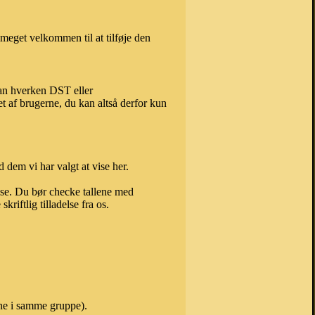
meget velkommen til at tilføje den
kan hverken DST eller
t af brugerne, du kan altså derfor kun
 dem vi har valgt at vise her.
else. Du bør checke tallene med
riftlig tilladelse fra os.
ne i samme gruppe).