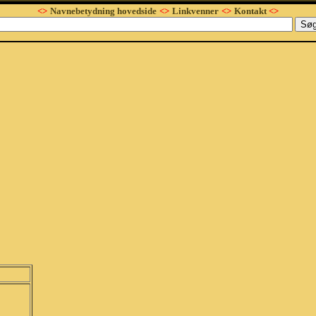
<>
Navnebetydning hovedside
<>
Linkvenner
<>
Kontakt
<>