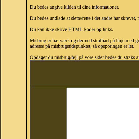
Du bedes angive kilden til dine informationer.
Du bedes undlade at slette/rette i det andre har skrevet, 
Du kan ikke skrive HTML-koder og links.
Misbrug er hærværk og dermed strafbart på linje med gr
adresse på misbrugstidspunktet, så opsporingen er let.
Opdager du misbrug/fejl på vore sider bedes du straks a