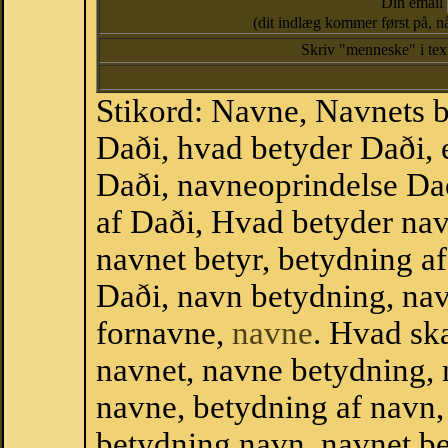
Din email
(dit indlæg kommer først på, nå
Skriv "menneske" i te
Stikord: Navne, Navnets 
Daði, hvad betyder Daði,
Daði, navneoprindelse Dað
af Daði, Hvad betyder nav
navnet betyr, betydning a
Daði, navn betydning, na
fornavne,
navne
. Hvad sk
navnet, navne betydning, 
navne, betydning af navn
betydning navn, navnet b