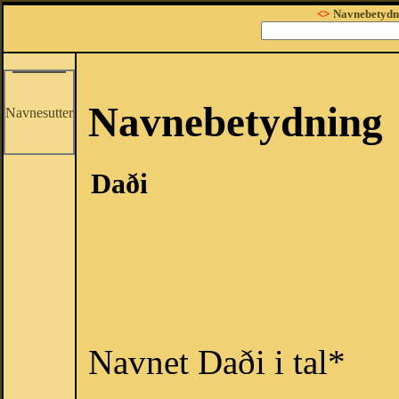
<>
Navnebetydn
Navnebetydning
Navnesutter
Daði
Navnet Daði i tal*