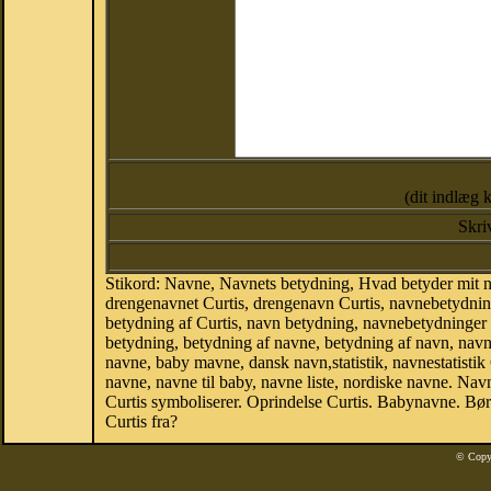
(dit indlæg 
Skri
Stikord: Navne, Navnets betydning, Hvad betyder mit n
drengenavnet Curtis, drengenavn Curtis, navnebetydning
betydning af Curtis, navn betydning, navnebetydninge
betydning, betydning af navne, betydning af navn, nav
navne, baby mavne, dansk navn,statistik, navnestatistik 
navne, navne til baby, navne liste, nordiske navne. N
Curtis symboliserer. Oprindelse Curtis. Babynavne. Bø
Curtis fra?
© Copy