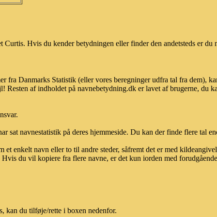
 Curtis. Hvis du kender betydningen eller finder den andetsteds er du m
er fra Danmarks Statistik (eller vores beregninger udfra tal fra dem),
l! Resten af indholdet på navnebetydning.dk er lavet af brugerne, du kan
ansvar.
ar sat navnestatistik på deres hjemmeside. Du kan der finde flere tal end
et enkelt navn eller to til andre steder, såfremt det er med kildeangiv
vis du vil kopiere fra flere navne, er det kun iorden med forudgående sk
 kan du tilføje/rette i boxen nedenfor.