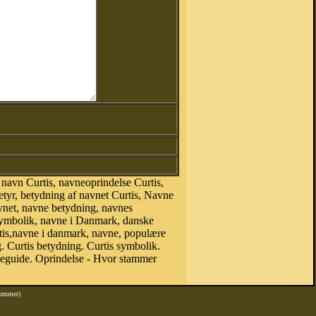
navn Curtis, navneoprindelse Curtis,
etyr, betydning af navnet Curtis, Navne
vnet, navne betydning, navnes
symbolik, navne i Danmark, danske
urtis,navne i danmark, navne, populære
 Curtis betydning. Curtis symbolik.
neguide. Oprindelse - Hvor stammer
nummer)