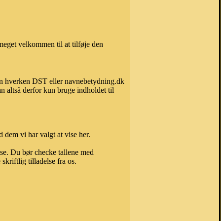
eget velkommen til at tilføje den
 kan hverken DST eller navnebetydning.dk
 altså derfor kun bruge indholdet til
 dem vi har valgt at vise her.
else. Du bør checke tallene med
riftlig tilladelse fra os.