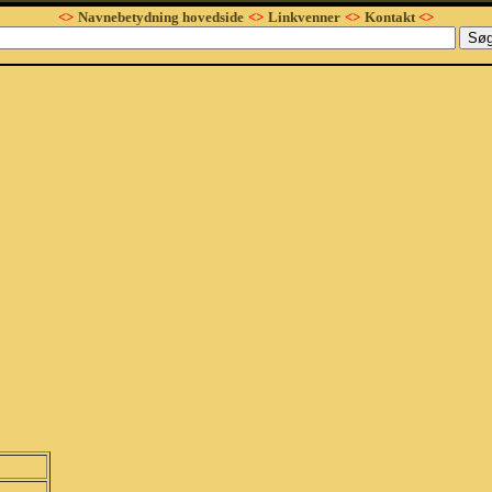
<>
Navnebetydning hovedside
<>
Linkvenner
<>
Kontakt
<>