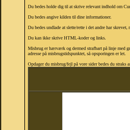
Du bedes holde dig til at skrive relevant indhold om Cu
Du bedes angive kilden til dine informationer.
Du bedes undlade at slette/rette i det andre har skrevet, 
Du kan ikke skrive HTML-koder og links.
Misbrug er hærværk og dermed strafbart på linje med gr
adresse på misbrugstidspunktet, så opsporingen er let.
Opdager du misbrug/fejl på vore sider bedes du straks a