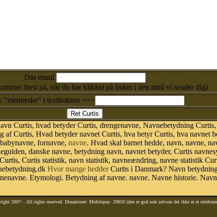
Din email
kommer først på, når du har klikket på linket i den mail vi sender dig)
v "menneske" i textboksen ==>
avn Curtis, hvad betyder Curtis, drengenavne, Navnebetydning Curtis, 
 af Curtis, Hvad betyder navnet Curtis, hva betyr Curtis, hva navnet b
r babynavne, fornavne,
navne
. Hvad skal barnet hedde, navn, navne, na
neguiden, danske navne, betydning navn, navnet betyder, Curtis navne
Curtis, Curtis statistik, navn statistik, navneændring, navne statistik C
avnebetydning.dk
Hvor mange hedder
Curtis i Danmark? Navn betydning.
rnenavne. Etymologi. Betydning af navne. navne. Navne historie. Nav
right 2007-
. All rights reserved. Donationer: Mobilepay: 29850 (den er god nok selvom det ikke er et telefon