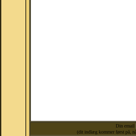
Din email
(dit indlæg kommer først på, nå