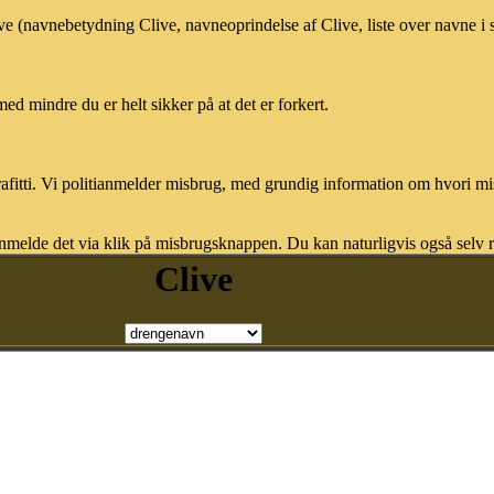
ive (navnebetydning Clive, navneoprindelse af Clive, liste over navne 
med mindre du er helt sikker på at det er forkert.
afitti. Vi politianmelder misbrug, med grundig information om hvori m
nmelde det via klik på misbrugsknappen. Du kan naturligvis også selv re
Clive