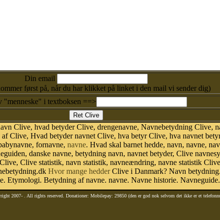
Din email
kommer først på, når du har klikket på linket i den mail vi sender dig)
v "menneske" i textboksen ==>
avn Clive, hvad betyder Clive, drengenavne, Navnebetydning Clive, n
f Clive, Hvad betyder navnet Clive, hva betyr Clive, hva navnet bety
 babynavne, fornavne,
navne
. Hvad skal barnet hedde, navn, navne, na
neguiden, danske navne, betydning navn, navnet betyder, Clive navne
Clive, Clive statistik, navn statistik, navneændring, navne statistik Cl
avnebetydning.dk
Hvor mange hedder
Clive i Danmark? Navn betydning. 
. Etymologi. Betydning af navne. navne. Navne historie. Navneguide.
right 2007-
. All rights reserved. Donationer: Mobilepay: 29850 (den er god nok selvom det ikke er et telefon