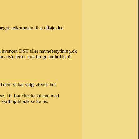
eget velkommen til at tilføje den
kan hverken DST eller navnebetydning.dk
 altså derfor kun bruge indholdet til
 dem vi har valgt at vise her.
else. Du bør checke tallene med
riftlig tilladelse fra os.