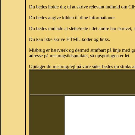
Du bedes holde dig til at skrive relevant indhold om Cl
Du bedes angive kilden til dine informationer.
Du bedes undlade at slette/rette i det andre har skrevet, 
Du kan ikke skrive HTML-koder og links.
Misbrug er hærværk og dermed strafbart på linje med gr
adresse på misbrugstidspunktet, så opsporingen er let.
Opdager du misbrug/fejl på vore sider bedes du straks a