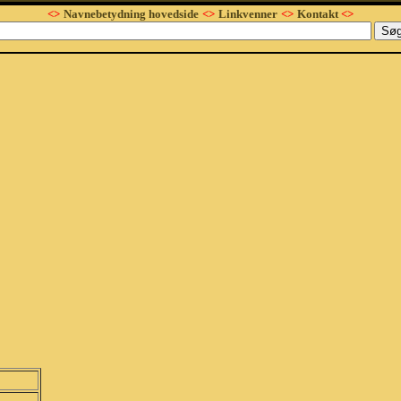
<>
Navnebetydning hovedside
<>
Linkvenner
<>
Kontakt
<>