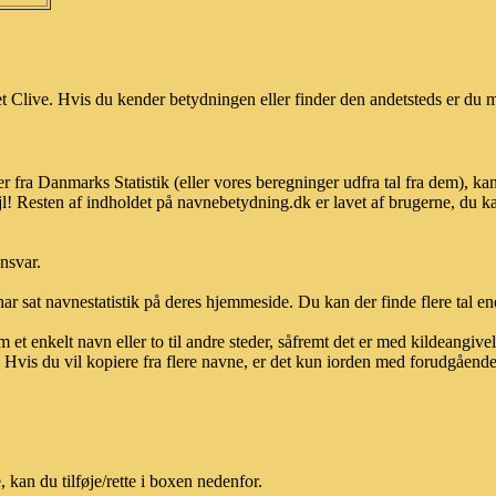
 Clive. Hvis du kender betydningen eller finder den andetsteds er du m
r fra Danmarks Statistik (eller vores beregninger udfra tal fra dem), 
l! Resten af indholdet på navnebetydning.dk er lavet af brugerne, du kan
ansvar.
ar sat navnestatistik på deres hjemmeside. Du kan der finde flere tal end
et enkelt navn eller to til andre steder, såfremt det er med kildeangiv
vis du vil kopiere fra flere navne, er det kun iorden med forudgående sk
kan du tilføje/rette i boxen nedenfor.