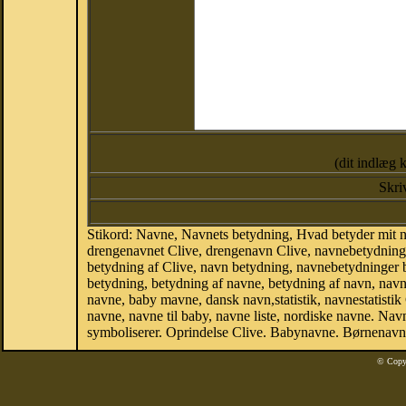
(dit indlæg 
Skri
Stikord: Navne, Navnets betydning, Hvad betyder mit n
drengenavnet Clive, drengenavn Clive, navnebetydning a
betydning af Clive, navn betydning, navnebetydninger
betydning, betydning af navne, betydning af navn, nav
navne, baby mavne, dansk navn,statistik, navnestatistik 
navne, navne til baby, navne liste, nordiske navne. N
symboliserer. Oprindelse Clive. Babynavne. Børnenavne
© Copy