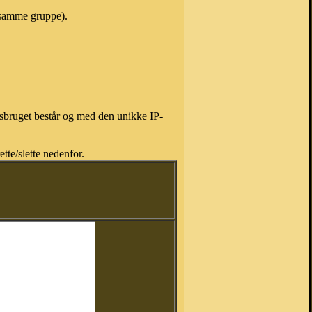
i samme gruppe).
isbruget består og med den unikke IP-
tte/slette nedenfor.