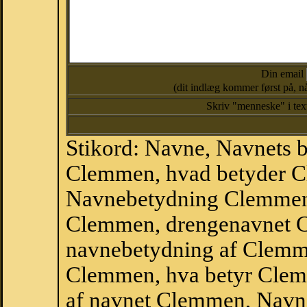
Din email
(dit indlæg kommer først på, nå
Skriv "menneske" i te
Stikord: Navne, Navnets 
Clemmen, hvad betyder C
Navnebetydning Clemmen
Clemmen, drengenavnet 
navnebetydning af Clemm
Clemmen, hva betyr Clemm
af navnet Clemmen, Navn