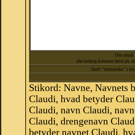
Din email
(dit indlæg kommer først på, nå
Skriv "menneske" i te
Stikord: Navne, Navnets 
Claudi, hvad betyder Cla
Claudi, navn Claudi, navn
Claudi, drengenavn Claud
betyder navnet Claudi, hva