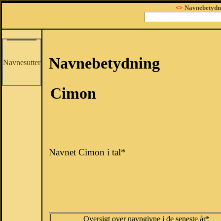
<>
Navnebetydn
Navnebetydning
Navnesutter
Cimon
Navnet Cimon i tal*
Oversigt over navngivne i de seneste år*