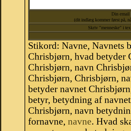
Din email
(dit indlæg kommer først på, nå
Skriv "menneske" i te
Stikord: Navne, Navnets 
Chrisbjørn, hvad betyder 
Chrisbjørn, navn Chrisbjø
Chrisbjørn, Chrisbjørn, n
betyder navnet Chrisbjørn
betyr, betydning af navne
Chrisbjørn, navn betydni
fornavne,
navne
. Hvad sk