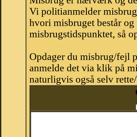
Misbrug er hærværk og derm
Vi politianmelder misbru
hvori misbruget består og
misbrugstidspunktet, så op
Opdager du misbrug/fejl p
anmelde det via klik på 
naturligvis også selv rette