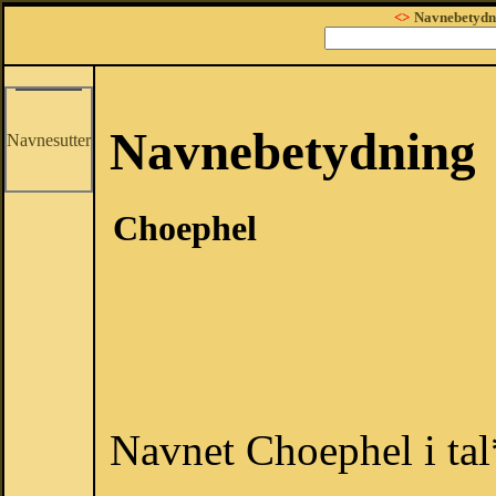
<>
Navnebetydn
Navnebetydning
Navnesutter
Choephel
Navnet Choephel i tal