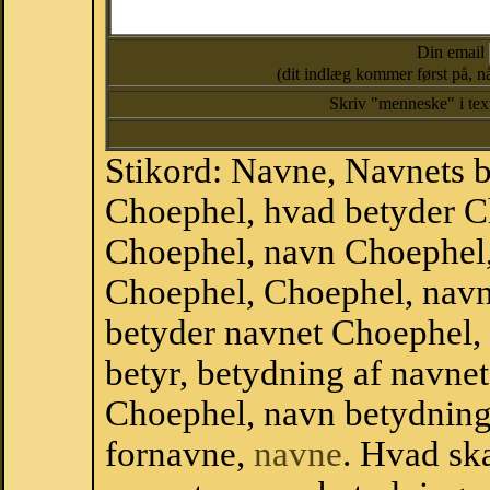
Din email
(dit indlæg kommer først på, nå
Skriv "menneske" i te
Stikord: Navne, Navnets 
Choephel, hvad betyder C
Choephel, navn Choephel,
Choephel, Choephel, nav
betyder navnet Choephel,
betyr, betydning af navne
Choephel, navn betydning
fornavne,
navne
. Hvad sk