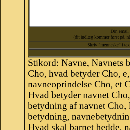
Din email
(dit indlæg kommer først på, nå
Skriv "menneske" i te
Stikord: Navne, Navnets 
Cho, hvad betyder Cho, e
navneoprindelse Cho, et 
Hvad betyder navnet Cho, 
betydning af navnet Cho,
betydning, navnebetydnin
Hvad skal barnet hedde, n