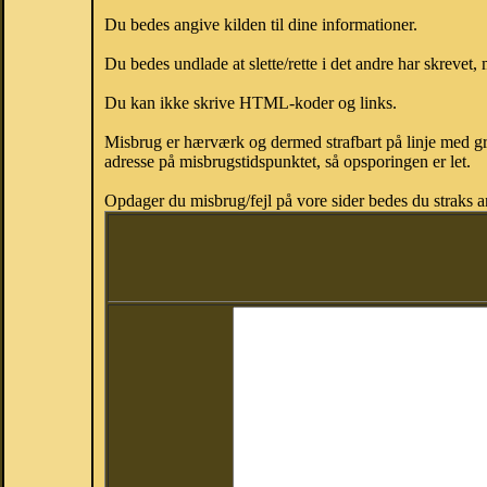
Du bedes angive kilden til dine informationer.
Du bedes undlade at slette/rette i det andre har skrevet, 
Du kan ikke skrive HTML-koder og links.
Misbrug er hærværk og dermed strafbart på linje med gr
adresse på misbrugstidspunktet, så opsporingen er let.
Opdager du misbrug/fejl på vore sider bedes du straks a