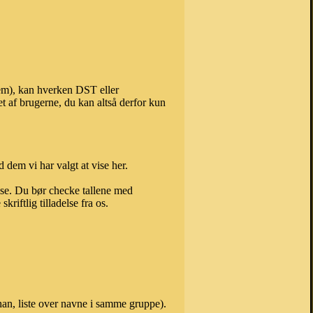
dem), kan hverken DST eller
t af brugerne, du kan altså derfor kun
 dem vi har valgt at vise her.
else. Du bør checke tallene med
riftlig tilladelse fra os.
an, liste over navne i samme gruppe).