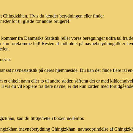
t Chingizkhan. Hvis du kender betydningen eller finder
 nedenfor til glæde for andre brugere!!
 kommer fra Danmarks Statistik (eller vores beregninger udfra tal fra 
r kan forekomme fejl! Resten af indholdet på navnebetydning.dk er lave
heden.
ansvar.
ar sat navnestatistik på deres hjemmeside. Du kan der finde flere tal end
et enkelt navn eller to til andre steder, såfremt det er med kildeangiv
vis du vil kopiere fra flere navne, er det kun iorden med forudgående sk
zkhan, kan du tilføje/rette i boxen nedenfor.
Chingizkhan (navnebetydning Chingizkhan, navneoprindelse af Chingizkh