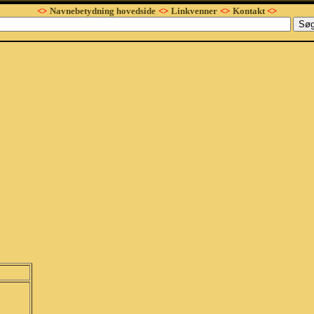
<>
Navnebetydning hovedside
<>
Linkvenner
<>
Kontakt
<>