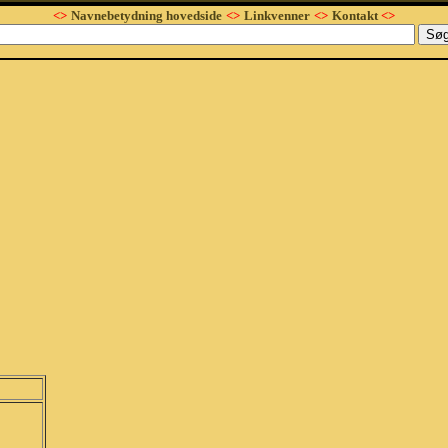
<>
Navnebetydning hovedside
<>
Linkvenner
<>
Kontakt
<>