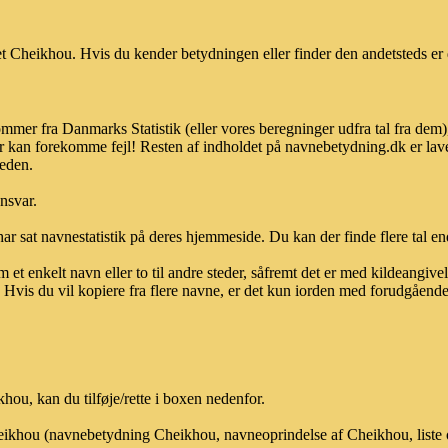
 Cheikhou. Hvis du kender betydningen eller finder den andetsteds er 
mmer fra Danmarks Statistik (eller vores beregninger udfra tal fra dem
r kan forekomme fejl! Resten af indholdet på navnebetydning.dk er lave
heden.
ansvar.
ar sat navnestatistik på deres hjemmeside. Du kan der finde flere tal end
et enkelt navn eller to til andre steder, såfremt det er med kildeangiv
vis du vil kopiere fra flere navne, er det kun iorden med forudgående sk
ou, kan du tilføje/rette i boxen nedenfor.
Cheikhou (navnebetydning Cheikhou, navneoprindelse af Cheikhou, liste