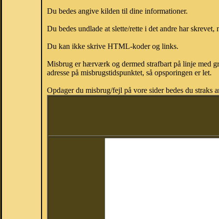
Du bedes angive kilden til dine informationer.
Du bedes undlade at slette/rette i det andre har skrevet, 
Du kan ikke skrive HTML-koder og links.
Misbrug er hærværk og dermed strafbart på linje med gr
adresse på misbrugstidspunktet, så opsporingen er let.
Opdager du misbrug/fejl på vore sider bedes du straks a