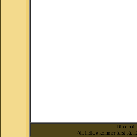
Din email
(dit indlæg kommer først på, nå