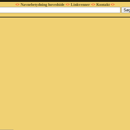
<>
Navnebetydning hovedside
<>
Linkvenner
<>
Kontakt
<>