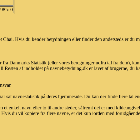
1985: 0
 Chai. Hvis du kender betydningen eller finder den andetsteds er du me
r fra Danmarks Statistik (eller vores beregninger udfra tal fra dem), 
l! Resten af indholdet på navnebetydning.dk er lavet af brugerne, du kan
ansvar.
ar sat navnestatistik på deres hjemmeside. Du kan der finde flere tal end
et enkelt navn eller to til andre steder, såfremt det er med kildeangiv
vis du vil kopiere fra flere navne, er det kun iorden med forudgående sk