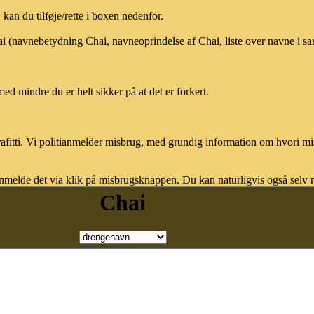
an du tilføje/rette i boxen nedenfor.
hai (navnebetydning Chai, navneoprindelse af Chai, liste over navne i 
med mindre du er helt sikker på at det er forkert.
afitti. Vi politianmelder misbrug, med grundig information om hvori m
nmelde det via klik på misbrugsknappen. Du kan naturligvis også selv re
Chai