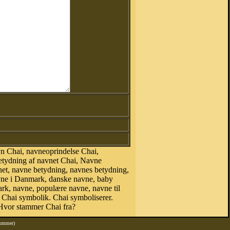
n Chai, navneoprindelse Chai,
etydning af navnet Chai, Navne
net, navne betydning, navnes betydning,
vne i Danmark, danske navne, baby
mark, navne, populære navne, navne til
Chai symbolik. Chai symboliserer.
Hvor stammer Chai fra?
nummer)