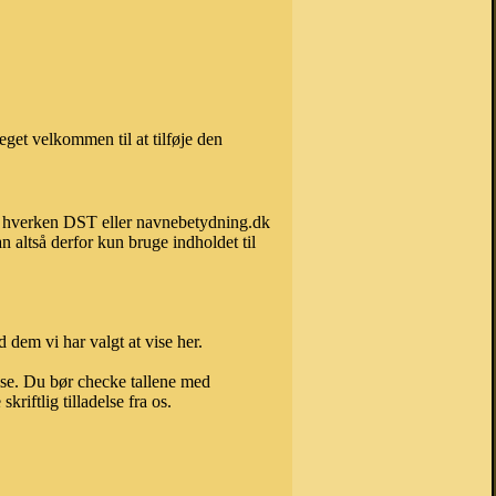
get velkommen til at tilføje den
kan hverken DST eller navnebetydning.dk
 altså derfor kun bruge indholdet til
 dem vi har valgt at vise her.
else. Du bør checke tallene med
riftlig tilladelse fra os.