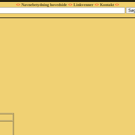
<>
Navnebetydning hovedside
<>
Linkvenner
<>
Kontakt
<>