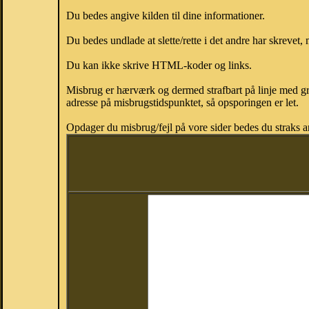
Du bedes angive kilden til dine informationer.
Du bedes undlade at slette/rette i det andre har skrevet, 
Du kan ikke skrive HTML-koder og links.
Misbrug er hærværk og dermed strafbart på linje med gr
adresse på misbrugstidspunktet, så opsporingen er let.
Opdager du misbrug/fejl på vore sider bedes du straks a