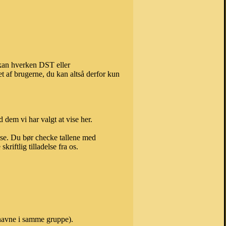
 kan hverken DST eller
t af brugerne, du kan altså derfor kun
 dem vi har valgt at vise her.
else. Du bør checke tallene med
riftlig tilladelse fra os.
 navne i samme gruppe).