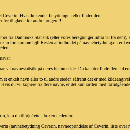
t Ceverin. Hvis du kender betydningen eller finder den
nfor til glæde for andre brugere!!
mer fra Danmarks Statistik (eller vores beregninger udfra tal fra dem),
r kan forekomme fejl! Resten af indholdet på navnebetydning.dk er lave
heden.
ansvar.
ar sat navnestatistik på deres hjemmeside. Du kan der finde flere tal end
et enkelt navn eller to til andre steder, såfremt det er med kildeangiv
vis du vil kopiere fra flere navne, er det kun iorden med forudgående sk
, kan du tilføje/rette i boxen nedenfor.
everin (navnebetydning Ceverin, navneoprindelse af Ceverin, liste over