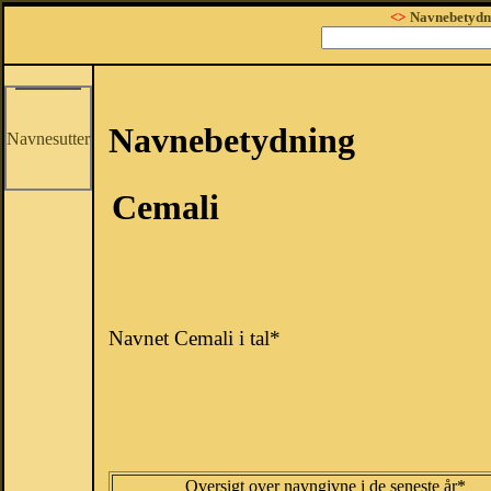
<>
Navnebetydn
Navnebetydning
Navnesutter
Cemali
Navnet Cemali i tal*
Oversigt over navngivne i de seneste år*