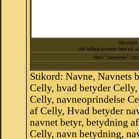
Din email
(dit indlæg kommer først på, nå
Skriv "menneske" i te
Stikord: Navne, Navnets 
Celly, hvad betyder Celly
Celly, navneoprindelse Cel
af Celly, Hvad betyder nav
navnet betyr, betydning a
Celly, navn betydning, n