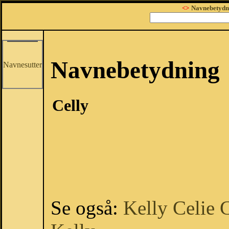
<>
Navnebetydn
Navnebetydning
Navnesutter
Celly
Se også:
Kelly
Celie
C