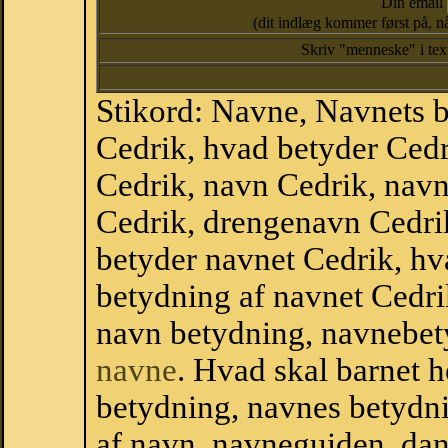
Din email
(dit indlæg kommer først på, nå
Skriv "menneske" i te
Stikord: Navne, Navnets 
Cedrik, hvad betyder Ced
Cedrik, navn Cedrik, nav
Cedrik, drengenavn Cedri
betyder navnet Cedrik, hv
betydning af navnet Cedri
navn betydning, navnebet
navne
. Hvad skal barnet 
betydning, navnes betydni
af navn, navneguiden, da