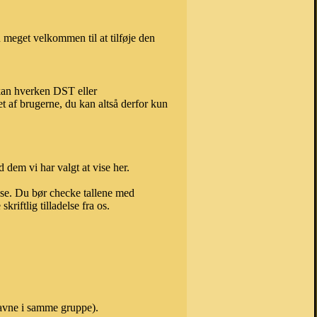
 meget velkommen til at tilføje den
 kan hverken DST eller
t af brugerne, du kan altså derfor kun
 dem vi har valgt at vise her.
else. Du bør checke tallene med
riftlig tilladelse fra os.
 navne i samme gruppe).