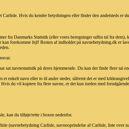
 Carlisle. Hvis du kender betydningen eller finder den andetsteds er du
mmer fra Danmarks Statistik (eller vores beregninger udfra tal fra dem),
r kan forekomme fejl! Resten af indholdet på navnebetydning.dk er lave
heden.
ansvar.
ar sat navnestatistik på deres hjemmeside. Du kan der finde flere tal end
et enkelt navn eller to til andre steder, såfremt det er med kildeangiv
vis du vil kopiere fra flere navne, er det kun iorden med forudgående sk
, kan du tilføje/rette i boxen nedenfor.
lisle (navnebetydning Carlisle, navneoprindelse af Carlisle, liste over