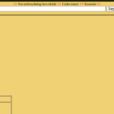
<>
Navnebetydning hovedside
<>
Linkvenner
<>
Kontakt
<>