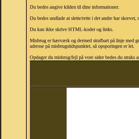
Du bedes angive kilden til dine informationer.
Du bedes undlade at slette/rette i det andre har skrevet, 
Du kan ikke skrive HTML-koder og links.
Misbrug er hærværk og dermed strafbart på linje med gr
adresse på misbrugstidspunktet, så opsporingen er let.
Opdager du misbrug/fejl på vore sider bedes du straks a