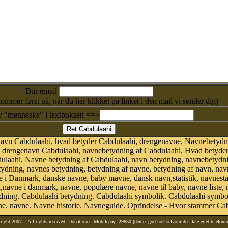
Din email
kommer først på, når du har klikket på linket i den mail vi sender dig)
v "menneske" i textboksen ==>
navn Cabdulaahi, hvad betyder Cabdulaahi, drengenavne, Navnebetydn
 drengenavn Cabdulaahi, navnebetydning af Cabdulaahi, Hvad betyder
bdulaahi, Navne betydning af Cabdulaahi, navn betydning, navnebetyd
tydning, navnes betydning, betydning af navne, betydning af navn, na
i Danmark, danske navne, baby mavne, dansk navn,statistik, navnestati
hi,navne i danmark, navne, populære navne, navne til baby, navne liste
ing. Cabdulaahi betydning. Cabdulaahi symbolik. Cabdulaahi symboli
. navne. Navne historie. Navneguide. Oprindelse - Hvor stammer Cab
right 2007-
. All rights reserved. Donationer: Mobilepay: 29850 (den er god nok selvom det ikke er et telefon