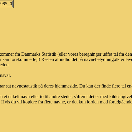
1985: 0
kommer fra Danmarks Statistik (eller vores beregninger udfra tal fra d
r kan forekomme fejl! Resten af indholdet på navnebetydning.dk er lave
heden.
ansvar.
ar sat navnestatistik på deres hjemmeside. Du kan der finde flere tal end
et enkelt navn eller to til andre steder, såfremt det er med kildeangiv
vis du vil kopiere fra flere navne, er det kun iorden med forudgående sk