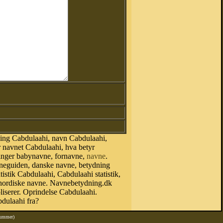
ing Cabdulaahi, navn Cabdulaahi,
 navnet Cabdulaahi, hva betyr
ninger babynavne, fornavne,
navne
.
vneguiden, danske navne, betydning
stik Cabdulaahi, Cabdulaahi statistik,
, nordiske navne. Navnebetydning.dk
serer. Oprindelse Cabdulaahi.
dulaahi fra?
nummer)