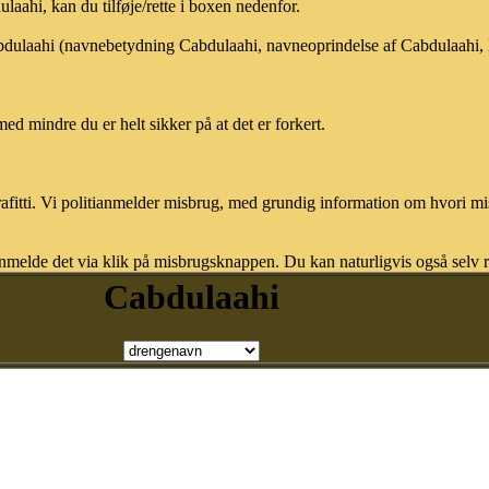
ahi, kan du tilføje/rette i boxen nedenfor.
abdulaahi (navnebetydning Cabdulaahi, navneoprindelse af Cabdulaahi, 
med mindre du er helt sikker på at det er forkert.
afitti. Vi politianmelder misbrug, med grundig information om hvori m
nmelde det via klik på misbrugsknappen. Du kan naturligvis også selv re
Cabdulaahi