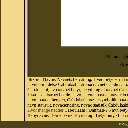
(dit indlæg 
Skri
Stikord: Navne, Navnets betydning, Hvad betyder mit 
navneoprindelse Cabdulaahi, drengenavnet Cabdulaahi,
Cabdulaahi, hva navnet betyr, betydning af navnet Ca
Hvad skal barnet hedde, navn, navne, navnet, navne be
navn, navnet betyder, Cabdulaahi navnesymbolik, navne 
navn statistik, navneændring, navne statistik Cabdulaa
Hvor mange hedder
Cabdulaahi i Danmark? Navn betydn
Babynavne. Børnenavne. Etymologi. Betydning af navne
© Copy