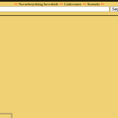
<>
Navnebetydning hovedside
<>
Linkvenner
<>
Kontakt
<>