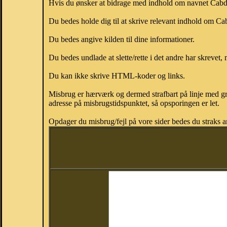
Hvis du ønsker at bidrage med indhold om navnet Cabdula
Du bedes holde dig til at skrive relevant indhold om C
Du bedes angive kilden til dine informationer.
Du bedes undlade at slette/rette i det andre har skrevet, 
Du kan ikke skrive HTML-koder og links.
Misbrug er hærværk og dermed strafbart på linje med gr
adresse på misbrugstidspunktet, så opsporingen er let.
Opdager du misbrug/fejl på vore sider bedes du straks a