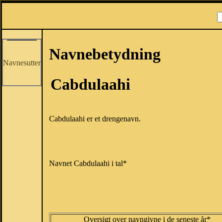
Navnebetydning
Navnesutter
Cabdulaahi
Cabdulaahi er et drengenavn.
Navnet Cabdulaahi i tal*
Oversigt over navngivne i de seneste år*