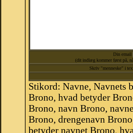
Din email
(dit indlæg kommer først på, nå
Skriv "menneske" i te
Stikord: Navne, Navnets 
Brono, hvad betyder Bro
Brono, navn Brono, navne
Brono, drengenavn Brono
betyder navnet Brono, hva