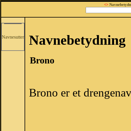
<>
Navnebetydn
Navnebetydning
Navnesutter
Brono
Brono er et drengenav