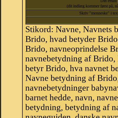
Din email
(dit indlæg kommer først på, nå
Skriv "menneske" i te
Stikord: Navne, Navnets 
Brido, hvad betyder Brido
Brido, navneoprindelse Bri
navnebetydning af Brido,
betyr Brido, hva navnet be
Navne betydning af Brido
navnebetydninger babyna
barnet hedde, navn, navne
betydning, betydning af n
navneguiden, danske navn